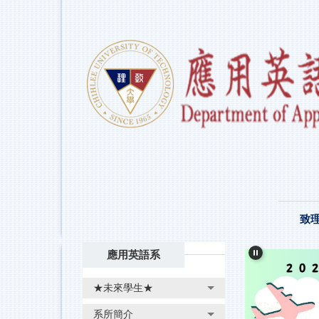
跳
到
主
要
內
容
區
致
應用英語系
★未來學生★
系所簡介