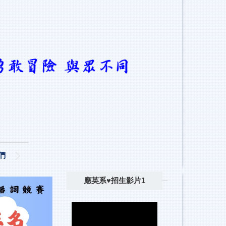
們
應英系♥招生影片1