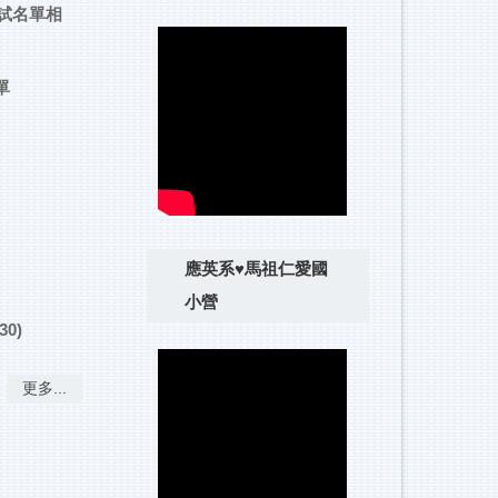
試名單相
單
應英系♥馬祖仁愛國
小營
0)
更多...