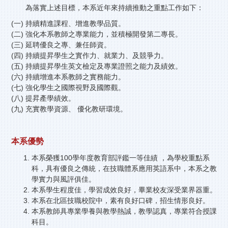
為落實上述目標，本系近年來持續推動之重點工作如下：
(一) 持續精進課程、增進教學品質。
(二) 強化本系教師之專業能力，並積極開發第二專長。
(三) 延聘優良之專、兼任師資。
(四) 持續提昇學生之實作力、就業力、及競爭力。
(五) 持續提昇學生英文檢定及專業證照之能力及績效。
(六) 持續增進本系教師之實務能力。
(七) 強化學生之國際視野及國際觀。
(八) 提昇產學績效。
(九) 充實教學資源、 優化教研環境。
本系優勢
本系榮獲100學年度教育部評鑑一等佳績 ，為學校重點系
科，具有優良之傳統，在技職體系應用英語系中，本系之教
學實力與風評俱佳。
本系學生程度佳，學習成效良好，畢業校友深受業界器重。
本系在北區技職校院中，素有良好口碑，招生情形良好。
本系教師具專業學養與教學熱誠，教學認真，專業符合授課
科目。